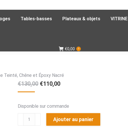
loges
Tables-basses
Plateaux & objets
VITRINE
€
0,00
0
rme Teinté, Chêne et Époxy Nacré
Le
Le
€
130,00
€
110,00
prix
prix
initial
actuel
Disponible sur commande
était :
est :
quantité
€130,00.
€110,00.
Ajouter au panier
de