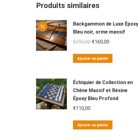
Produits similaires
Backgammon de Luxe Épox
Bleu noir, orme massif
Le
Le
€
250,00
€
160,00
prix
prix
initial
actuel
Ajouter au panier
était :
est :
€250,00.
€160,00.
Échiquier de Collection en
Chêne Massif et Résine
Époxy Bleu Profond
€
110,00
Ajouter au panier