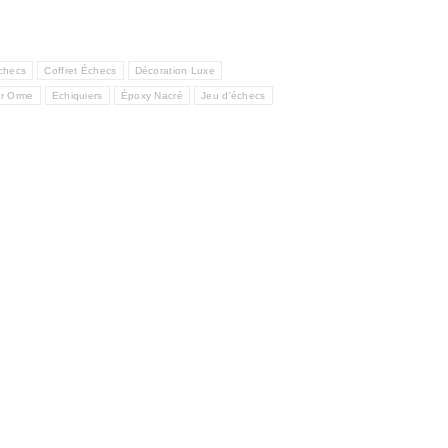
checs
Coffret Échecs
Décoration Luxe
er Orme
Echiquiers
Époxy Nacré
Jeu d'échecs