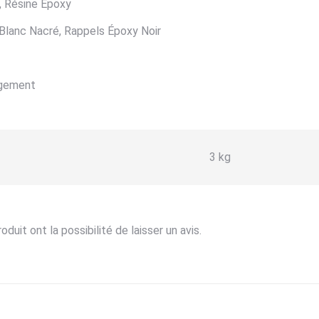
, Résine Époxy
Blanc Nacré, Rappels Époxy Noir
ngement
s
3 kg
uit ont la possibilité de laisser un avis.