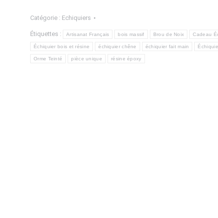
Échiquier
Catégorie :
Echiquiers
Artisanal
Étiquettes :
en
Artisanat Français
bois massif
Brou de Noix
Cadeau É
Échiquier bois et résine
échiquier chêne
échiquier fait main
Échiqui
Orme
Orme Teinté
pièce unique
résine époxy
Teinté,
Chêne
et
Époxy
Nacré