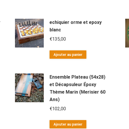
y
echiquier orme et epoxy
blanc
€
135,00
Ajouter au panier
Ensemble Plateau (54x28)
et Décapsuleur Époxy
Thème Marin (Merisier 60
Ans)
€
102,00
Ajouter au panier