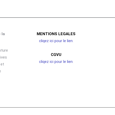
 la
MENTIONS LEGALES
cliqez ici pour le lien
.
pture
CGVU
sives
cliqez ici pour le lien
.
 et
e