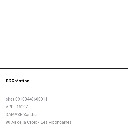
Jeu d’Échecs Fait Main Noyer et Époxy
Blanc/Noir (Pions Bicolores, 30×30 cm)
€
110,00
SDCréation
siret 89188449600011
APE : 1629Z
DAMASE Sandra
80 All de la Croix - Les Ribondaines