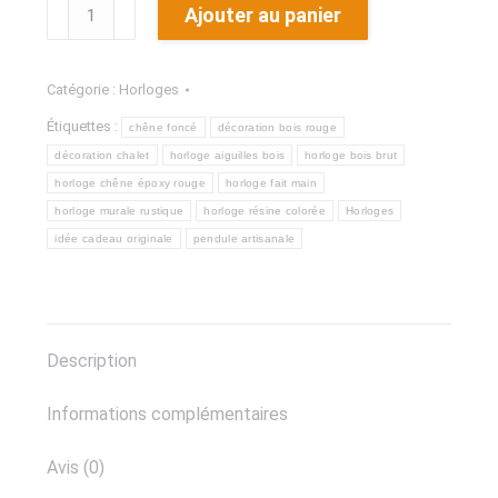
quantité
Ajouter au panier
de
Horloge
Catégorie :
Horloges
Murale
Étiquettes :
Artisanale
chêne foncé
décoration bois rouge
décoration chalet
horloge aiguilles bois
horloge bois brut
en
horloge chêne époxy rouge
horloge fait main
Chêne
horloge murale rustique
horloge résine colorée
Horloges
Naturel
idée cadeau originale
pendule artisanale
et
Résine
Époxy
Rouge
Description
Vif
Informations complémentaires
Avis (0)