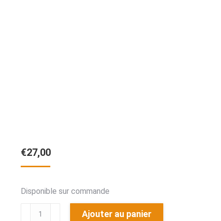
€
27,00
Disponible sur commande
quantité
Ajouter au panier