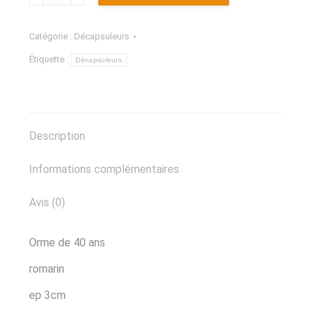
de
décapsuleur
Catégorie :
Décapsuleurs
orme
Étiquette :
et
Décapsuleurs
romarin
Description
Informations complémentaires
Avis (0)
Orme de 40 ans
romarin
ep 3cm