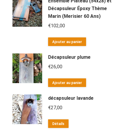
Ensemble Plateau (54x28) et
Décapsuleur Époxy Thème
Marin (Merisier 60 Ans)
€
102,00
Ajouter au panier
Décapsuleur plume
€
26,00
Ajouter au panier
décapsuleur lavande
€
27,00
Détails