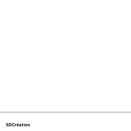
Jeu d’Échecs Fait Main Noyer et Époxy
Blanc/Noir (Pions Bicolores, 30×30 cm)
€
110,00
SDCréation