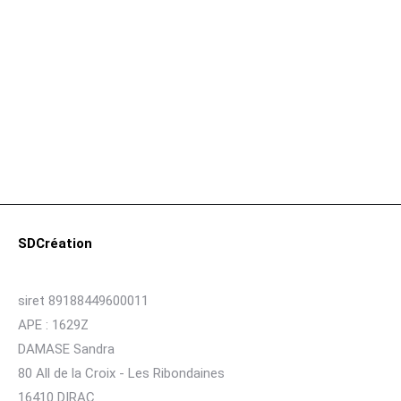
Échiquier Fait Main en Chêne Noir et Époxy
Blanc Nacré (Gravure Lichtenberg, 30×30 cm)
€
120,00
SDCréation
siret 89188449600011
APE : 1629Z
DAMASE Sandra
80 All de la Croix - Les Ribondaines
16410 DIRAC