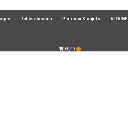
loges
Tables-basses
Plateaux & objets
VITRINE
€
0,00
0