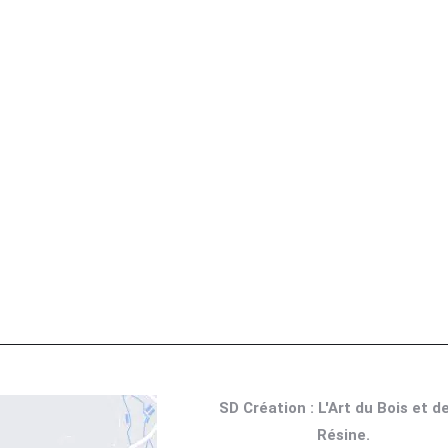
r d’Art en Orme Massif, Résine Époxy Vert Émeraude & Piè
€
160,00
SD Création : L'Art du Bois et de
Résine.