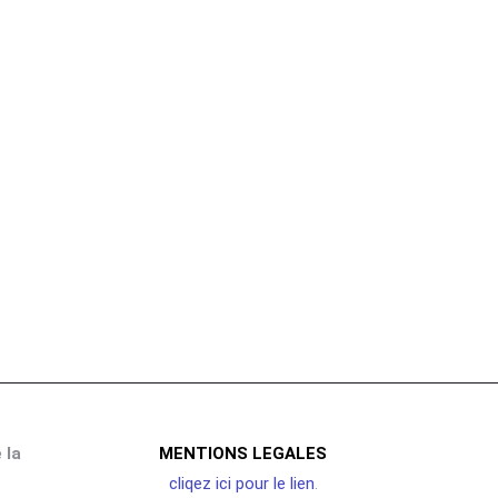
ces epoxy
 la
MENTIONS LEGALES
cliqez ici pour le lien
.